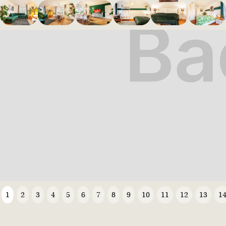
1
2
3
4
5
6
7
8
9
10
11
12
13
1