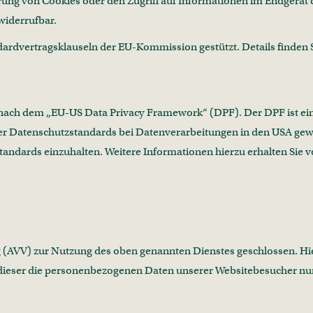
ung von Cookies oder den Zugriff auf Informationen im Endgerät d
widerrufbar.
ardvertragsklauseln der EU-Kommission gestützt. Details finden S
g nach dem „EU-US Data Privacy Framework“ (DPF). Der DPF ist 
r Datenschutzstandards bei Datenverarbeitungen in den USA gewähr
tandards einzuhalten. Weitere Informationen hierzu erhalten Sie 
nt/6365
 (AVV) zur Nutzung des oben genannten Dienstes geschlossen. Hie
s dieser die personenbezogenen Daten unserer Websitebesucher n