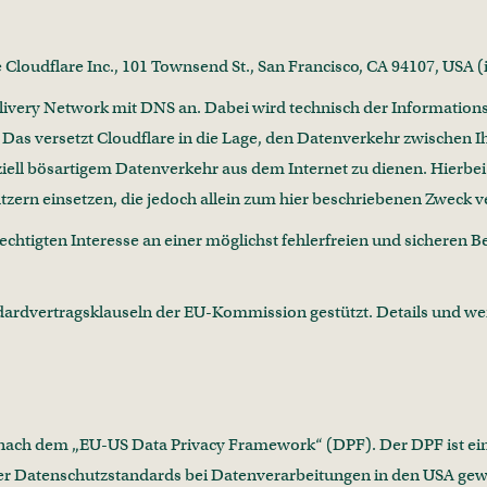
ie Cloudflare Inc., 101 Townsend St., San Francisco, CA 94107, USA
 Delivery Network mit DNS an. Dabei wird technisch der Informatio
. Das versetzt Cloudflare in die Lage, den Datenverkehr zwischen
ziell bösartigem Datenverkehr aus dem Internet zu dienen. Hierbei
zern einsetzen, die jedoch allein zum hier beschriebenen Zweck 
chtigten Interesse an einer möglichst fehlerfreien und sicheren B
ndardvertragsklauseln der EU-Kommission gestützt. Details und w
g nach dem „EU-US Data Privacy Framework“ (DPF). Der DPF ist 
r Datenschutzstandards bei Datenverarbeitungen in den USA gewähr