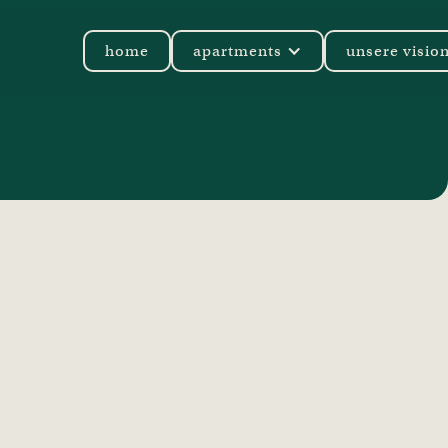
home
apartments
unsere visio